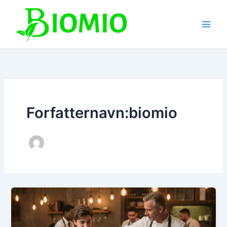
Gå
til
indholdet
Forfatternavn:biomio