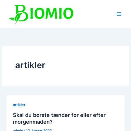
Gå
til
indholdet
artikler
artikler
Skal du børste tænder før eller efter
morgenmaden?
admin
/
13. januar 2023