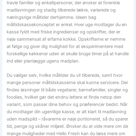
travle familier og enkeltpersoner, der ønsker at forenkle
madlavningen og stadig tilberede lækre, varierede og
næringsrige måltider derhjemme. Ideen bag
måltidskassekonceptet er enkel. Hver uge modtager du en
kasse fyldt med friske ingredienser og opskrifter, der er
nøje sammensat af erfarne kokke. Opskrifterne er nemme
at følge og giver dig mulighed for at eksperimentere med
forskellige køkkener uden at skulle bruge timer på at handle
ind eller planlægge ugens madplan.
Du vælger selv, hvilke måltider du vil tilberede, samt hvor
mange personer måltidskasserne skal kunne servicere. Der
findes løsninger til både vegetarer, børnefamilier, singler og
foodies, hvilket gør det endnu lettere at finde netop den
variant, som passer dine behov og præferencer bedst. Når
du modtager din ugentlige kasse, er alt klart til madlavning
uden madspild – råvarerne er nøje portioneret, så du sparer
tid, penge og skåner miljøet. Ønsker du at vide mere om de
mange muligheder med Hello Fresh kan du læse mere om