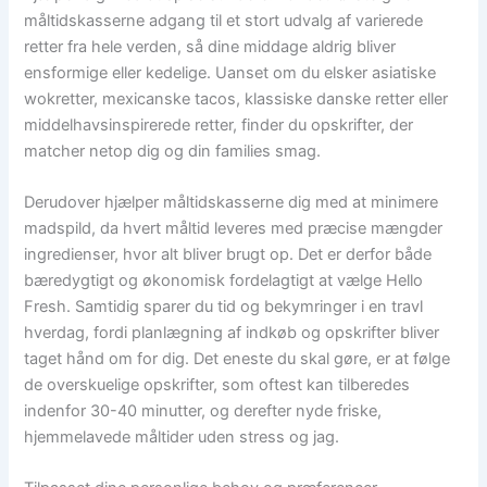
måltidskasserne adgang til et stort udvalg af varierede
retter fra hele verden, så dine middage aldrig bliver
ensformige eller kedelige. Uanset om du elsker asiatiske
wokretter, mexicanske tacos, klassiske danske retter eller
middelhavsinspirerede retter, finder du opskrifter, der
matcher netop dig og din families smag.
Derudover hjælper måltidskasserne dig med at minimere
madspild, da hvert måltid leveres med præcise mængder
ingredienser, hvor alt bliver brugt op. Det er derfor både
bæredygtigt og økonomisk fordelagtigt at vælge Hello
Fresh. Samtidig sparer du tid og bekymringer i en travl
hverdag, fordi planlægning af indkøb og opskrifter bliver
taget hånd om for dig. Det eneste du skal gøre, er at følge
de overskuelige opskrifter, som oftest kan tilberedes
indenfor 30-40 minutter, og derefter nyde friske,
hjemmelavede måltider uden stress og jag.