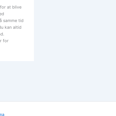
for at blive
med
på samme tid
du kan altid
ad.
r for
ma