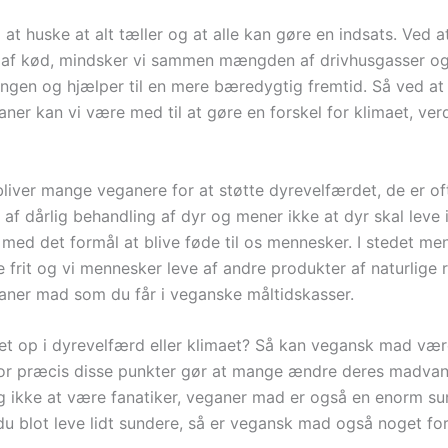
at huske at alt tæller og at alle kan gøre en indsats. Ved 
n af kød, mindsker vi sammen mængden af drivhusgasser o
ngen og hjælper til en mere bæredygtig fremtid. Så ved at 
ner kan vi være med til at gøre en forskel for klimaet, ve
liver mange veganere for at støtte dyrevelfærdet, de er of
af dårlig behandling af dyr og mener ikke at dyr skal leve 
med det formål at blive føde til os mennesker. I stedet me
e frit og vi mennesker leve af andre produkter af naturlige r
aner mad som du får i veganske måltidskasser.
t op i dyrevelfærd eller klimaet? Så kan vegansk mad være
for præcis disse punkter gør at mange ændre deres madvan
 ikke at være fanatiker, veganer mad er også en enorm su
 du blot leve lidt sundere, så er vegansk mad også noget for