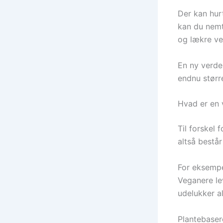
Der kan hur
kan du nemt
og lækre ve
En ny verde
endnu størr
Hvad er en 
Til forskel
altså bestå
For eksempe
Veganere le
udelukker a
Plantebaser