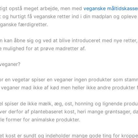
tigt opstå meget arbejde, men med
veganske måltidskasser
 og hurtigt få veganske retter ind i din madplan og opleve
ganske færdigretter.
n kan åbne sig og ved at blive introduceret med nye retter,
e mulighed for at prøve madretter af.
veganer?
 for en vegetar spiser en veganer ingen produkter som stamm
r veganer mad ikke af kød men heller ikke andre produkter f
l spiser de ikke mælk, æg, ost, honning og lignende produ
ver derfor af plantebaseret kost, heri mange grøntsager, d
lle former for animalske produkter.
et kost er sundt og indeholder mange gode ting for kropp