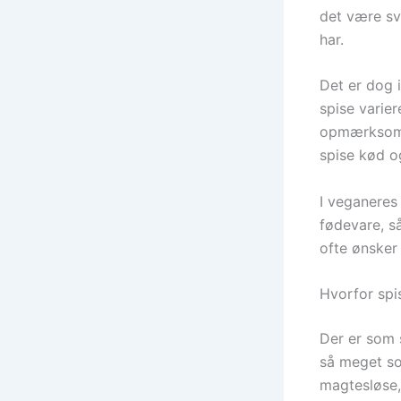
det være sv
har.
Det er dog 
spise varie
opmærksomme
spise kød o
I veganeres
fødevare, s
ofte ønsker 
Hvorfor spi
Der er som 
så meget som
magtesløse, 