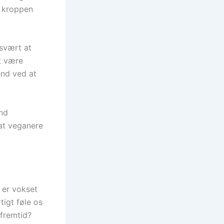
m kroppen
 svært at
t være
nd ved at
end
 at veganere
 er vokset
tigt føle os
 fremtid?