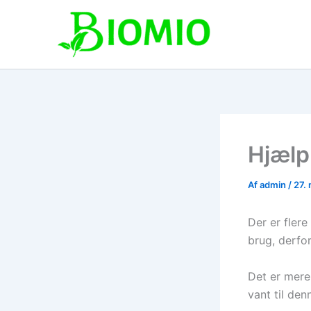
Gå
til
indholdet
Hjælp
Af
admin
/
27.
Der er flere
brug, derfor
Det er mere
vant til den