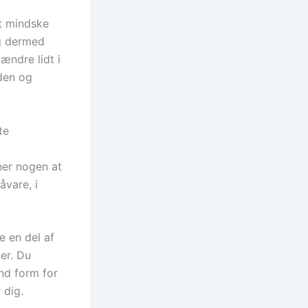
at mindske
g dermed
ændre lidt i
rden og
te
i
ner nogen at
åvare, i
 en del af
er. Du
nd form for
 dig.