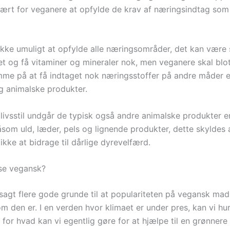
ært for veganere at opfylde de krav af næringsindtag so
ikke umuligt at opfylde alle næringsområder, det kan være
ret og få vitaminer og mineraler nok, men veganere skal blo
 på at få indtaget nok næringsstoffer på andre måder e
g animalske produkter.
 livsstil undgår de typisk også andre animalske produkter 
åsom uld, læder, pels og lignende produkter, dette skyldes
ikke at bidrage til dårlige dyrevelfærd.
se vegansk?
sagt flere gode grunde til at populariteten på vegansk mad
 den er. I en verden hvor klimaet er under pres, kan vi hur
for hvad kan vi egentlig gøre for at hjælpe til en grønnere