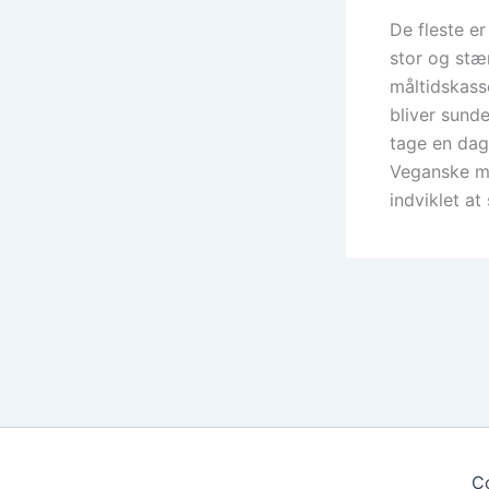
De fleste er
stor og stæ
måltidskass
bliver sunde
tage en dag
Veganske må
indviklet at
C