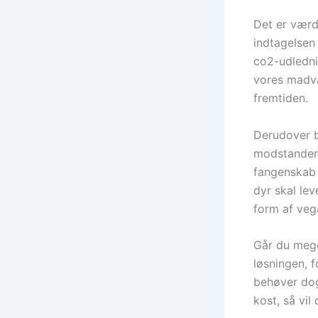
Det er værd 
indtagelse
co2-udledni
vores madva
fremtiden.
Derudover b
modstander 
fangenskab 
dyr skal lev
form af veg
Går du mege
løsningen, 
behøver dog
kost, så vil