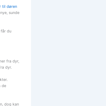
 til døren
 nye, sunde
 får du
er fra dyr,
ra dyr.
kter.
a de
en, dog kan